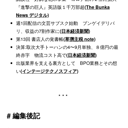
『進撃の巨人』英語版１千万部超
(The Bunka
News デジタル)
週1回配信の文芸サブスク始動 ブンゲイデリバ
リ、収益の7割作家に
(日本経済新聞)
第13回 書店人の覚書帳
(草彅主税 note)
決算:取次大手トーハンの4〜9月単独、８億円の最
終赤字 物流コスト高で
(日本経済新聞)
出版業界を支える裏方として BPO業務とその想
い
(インテージテクノスフィア)
***
# 編集後記