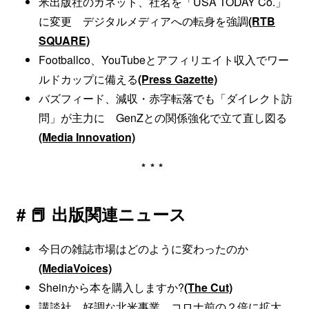
米出版社のガネット、社名を「USA TODAY Co.」
に変更 デジタルメディアへの転身を強調
(RTB
SQUARE)
Footballco、YouTubeとアフィリエイト収入でワー
ルドカップに備える
(Press Gazette)
バズフィード、減収・赤字転落でも「ダイレクト訪
問」が主力に GenZとの関係強化で立て直し図る
(Media Innovation)
***
# 📕 出版関連ニュース
今日の雑誌市場はどのように変わったのか
(MediaVoices)
Sheinから本を購入しますか?
(The Cut)
講談社 好調な北米事業 コロナ前の２倍に拡大