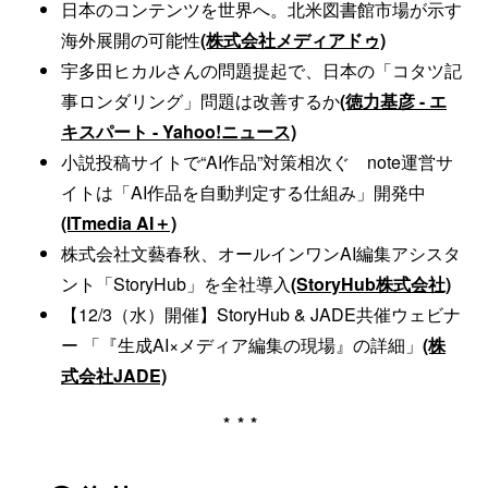
日本のコンテンツを世界へ。北米図書館市場が示す
海外展開の可能性
(株式会社メディアドゥ)
宇多田ヒカルさんの問題提起で、日本の「コタツ記
事ロンダリング」問題は改善するか
(徳力基彦 - エ
キスパート - Yahoo!ニュース)
小説投稿サイトで“AI作品”対策相次ぐ note運営サ
イトは「AI作品を自動判定する仕組み」開発中
(ITmedia AI＋)
株式会社文藝春秋、オールインワンAI編集アシスタ
ント「StoryHub」を全社導入
(StoryHub株式会社)
【12/3（水）開催】StoryHub & JADE共催ウェビナ
ー 「『生成AI×メディア編集の現場』の詳細」
(株
式会社JADE)
***