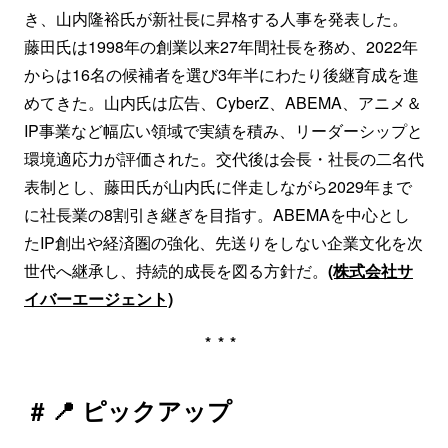
き、山内隆裕氏が新社長に昇格する人事を発表した。
藤田氏は1998年の創業以来27年間社長を務め、2022年
からは16名の候補者を選び3年半にわたり後継育成を進
めてきた。山内氏は広告、CyberZ、ABEMA、アニメ＆
IP事業など幅広い領域で実績を積み、リーダーシップと
環境適応力が評価された。交代後は会長・社長の二名代
表制とし、藤田氏が山内氏に伴走しながら2029年まで
に社長業の8割引き継ぎを目指す。ABEMAを中心とし
たIP創出や経済圏の強化、先送りをしない企業文化を次
世代へ継承し、持続的成長を図る方針だ。
(株式会社サ
イバーエージェント)
***
# 📍 ピックアップ