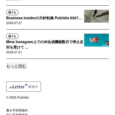
誰でも
Business Insiderの方針転換 Publidia #267...
2026.07.27
誰でも
Meta Instagram上でのAI合成機能数日で停止反
対を受けて ...
2026.07.21
もっと読む
誰でも
The Guardian ニュースインフルエンサーとい
う方向性を目指す...
2026.07.13
サポートメンバー限定
© 2026 Publidia
マーケターが立ち上げた書籍のAIライセンシン
グプラットフォーム Pub...
2026.07.06
書き手利用規約
読み手利用規約