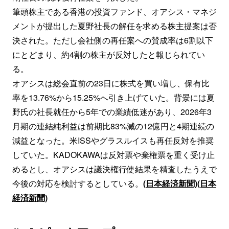
筆頭株主である香港の投資ファンド、オアシス・マネジ
メントが提出した夏野社長の解任を求める株主提案は否
決された。ただし会社側の再任案への賛成率は6割以下
にとどまり、約4割の株主が反対したと報じられてい
る。
オアシスは総会直前の23日に株式を買い増し、保有比
率を13.76%から15.25%へ引き上げていた。背景には夏
野氏の社長就任から5年での業績低迷があり、2026年3
月期の連結純利益は前期比83%減の12億円と4期連続の
減益となった。米ISSやグラスルイスも再任反対を推奨
していた。KADOKAWAは反対票や棄権票を重く受け止
めるとし、オアシスは議決権行使結果を精査したうえで
今後の対応を検討するとしている。
(日本経済新聞)
(日本
経済新聞)