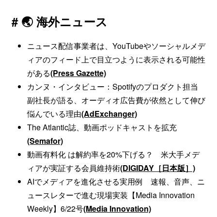
# 🌏 海外ニュース
ニュース配信事業者は、YouTubeやソーシャルメデ
ィアのフィード上で目立つように表示される可能性
がある
(Press Gazette)
カンヌ・インタビュー：Spotifyのプロダクト担当
副社長が語る、オーディオ広告費が依然として伸び
悩んでいる理由
(AdExchanger)
The Atlantic誌、動画ポッドキャストを拡充
(Semafor)
動画有料化 は解約率を20%下げる？ 米大手メデ
ィアが実証する会員維持術
(DIGIDAY［日本版］)
AIでメディアを進化させる実用例 速報、音声、ニ
ュースレターで進む現場実装【Media Innovation
Weekly】6/22号
(Media Innovation)