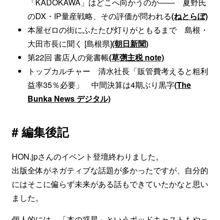
「KADOKAWA」はどこへ向かうのか―― 夏野氏
のDX・IP量産戦略、その評価が問われる
(ねとらぼ)
本屋ゼロの街にふたたび灯りがともるまで 島根・
大田市長に聞く [島根県]
(朝日新聞)
第22回 書店人の覚書帳
(草彅主税 note)
トップカルチャー 清水社長「販管費考えると粗利
益率35％必要」 中間決算は4期ぶり黒字
(The
Bunka News デジタル)
# 編集後記
HON.jpさんのイベント登壇終わりました。
出版全体がネガティブな話題が多かったですが、自分的
にはそこに偏らず未来がある話もできていたかなと思い
ました。
個人的には、「
本の惑星
」というポッドキャストもやっ