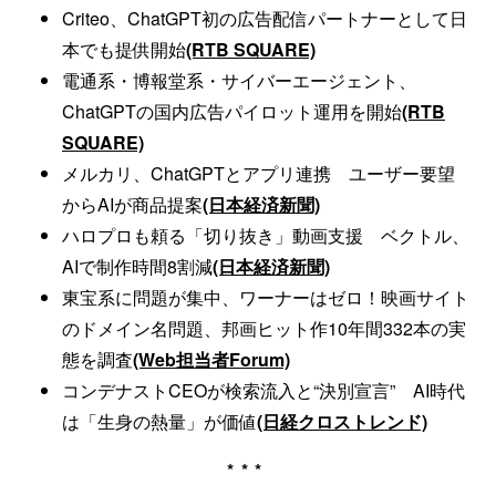
Criteo、ChatGPT初の広告配信パートナーとして日
本でも提供開始
(RTB SQUARE)
電通系・博報堂系・サイバーエージェント、
ChatGPTの国内広告パイロット運用を開始
(RTB
SQUARE)
メルカリ、ChatGPTとアプリ連携 ユーザー要望
からAIが商品提案
(日本経済新聞)
ハロプロも頼る「切り抜き」動画支援 ベクトル、
AIで制作時間8割減
(日本経済新聞)
東宝系に問題が集中、ワーナーはゼロ！映画サイト
のドメイン名問題、邦画ヒット作10年間332本の実
態を調査
(Web担当者Forum)
コンデナストCEOが検索流入と“決別宣言” AI時代
は「生身の熱量」が価値
(日経クロストレンド)
***