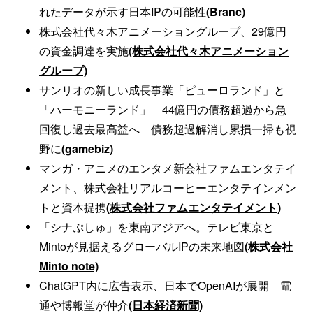
れたデータが示す日本IPの可能性
(Branc)
株式会社代々木アニメーショングループ、29億円
の資金調達を実施
(株式会社代々木アニメーション
グループ)
サンリオの新しい成長事業「ピューロランド」と
「ハーモニーランド」 44億円の債務超過から急
回復し過去最高益へ 債務超過解消し累損一掃も視
野に
(gamebiz)
マンガ・アニメのエンタメ新会社ファムエンタテイ
メント、株式会社リアルコーヒーエンタテインメン
トと資本提携
(株式会社ファムエンタテイメント)
「シナぷしゅ」を東南アジアへ。テレビ東京と
Mintoが見据えるグローバルIPの未来地図
(株式会社
Minto note)
ChatGPT内に広告表示、日本でOpenAIが展開 電
通や博報堂が仲介
(日本経済新聞)