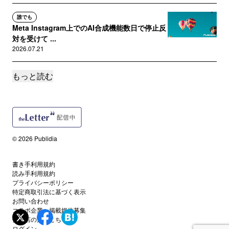
誰でも
Meta Instagram上でのAI合成機能数日で停止反
対を受けて ...
2026.07.21
もっと読む
誰でも
The Guardian ニュースインフルエンサーとい
う方向性を目指す...
2026.07.13
サポートメンバー限定
© 2026 Publidia
マーケターが立ち上げた書籍のAIライセンシン
グプラットフォーム Pub...
2026.07.06
書き手利用規約
読み手利用規約
プライバシーポリシー
特定商取引法に基づく表示
誰でも
AWS AIトラフィック収益化機能を追加
お問い合わせ
コラボ企業・掲載媒体募集
Publidia #262
代理店の方はこちら
2026.06.22
ログイン