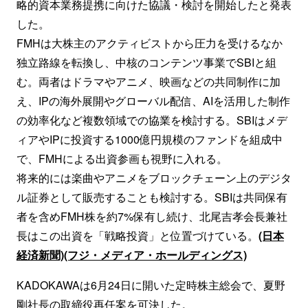
略的資本業務提携に向けた協議・検討を開始したと発表
した。
FMHは大株主のアクティビストから圧力を受けるなか
独立路線を転換し、中核のコンテンツ事業でSBIと組
む。両者はドラマやアニメ、映画などの共同制作に加
え、IPの海外展開やグローバル配信、AIを活用した制作
の効率化など複数領域での協業を検討する。SBIはメデ
ィアやIPに投資する1000億円規模のファンドを組成中
で、FMHによる出資参画も視野に入れる。
将来的には楽曲やアニメをブロックチェーン上のデジタ
ル証券として販売することも検討する。SBIは共同保有
者を含めFMH株を約7%保有し続け、北尾吉孝会長兼社
長はこの出資を「戦略投資」と位置づけている。
(日本
経済新聞)
(フジ・メディア・ホールディングス)
KADOKAWAは6月24日に開いた定時株主総会で、夏野
剛社長の取締役再任案を可決した。