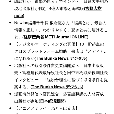
講談社が「進撃の巨人」でインドへ 日系大手初の
現地出版社が挑む14億人市場と海賊版
(宮野宏樹
note)
Newton編集部部長 板倉龍さん「編集とは、最新の
情報を正しく、わかりやすく、驚きと共に届けるこ
と」
(経済産業省 METI Journal ONLINE)
【デジタルマーケティングの真価】13 IP起点の
クロスプラットフォーム戦略 書店は〝メディア〟
になれるか
(The Bunka News デジタル)
出版社への取引条件変更要請開始へ 日本出版販
売・富樫建代表取締役社長と田中宏樹取締役副社長
インタビュー 「経済合理性に基づく取引条件を提
案する」
(The Bunka News デジタル)
漫画海外発信へ官民連合、多言語翻訳の人材育成
出版社が参加
(日本経済新聞)
【アニメノミライ・ねとらぼ支店】