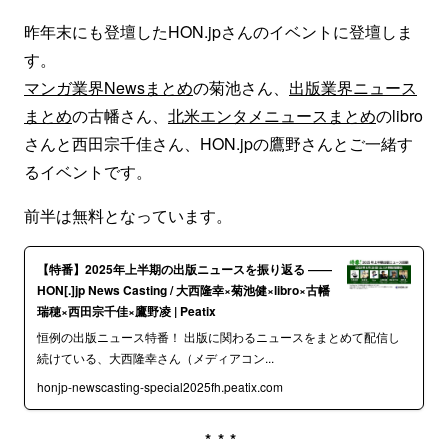
昨年末にも登壇したHON.jpさんのイベントに登壇しま
す。
マンガ業界Newsまとめ
の菊池さん、
出版業界ニュース
まとめ
の古幡さん、
北米エンタメニュースまとめ
のlibro
さんと西田宗千佳さん、HON.jpの鷹野さんとご一緒す
るイベントです。
前半は無料となっています。
【特番】2025年上半期の出版ニュースを振り返る ――
HON[.]jp News Casting / 大西隆幸×菊池健×libro×古幡
瑞穂×西田宗千佳×鷹野凌 | Peatix
恒例の出版ニュース特番！ 出版に関わるニュースをまとめて配信し
続けている、大西隆幸さん（メディアコン...
honjp-newscasting-special2025fh.peatix.com
***