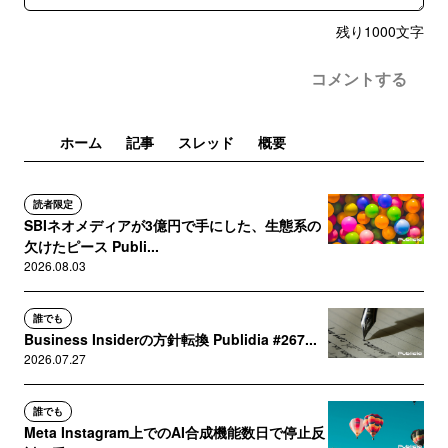
残り
1000
文字
コメントする
ホーム
記事
スレッド
概要
読者限定
SBIネオメディアが3億円で手にした、生態系の
欠けたピース Publi...
2026.08.03
誰でも
Business Insiderの方針転換 Publidia #267...
2026.07.27
誰でも
Meta Instagram上でのAI合成機能数日で停止反