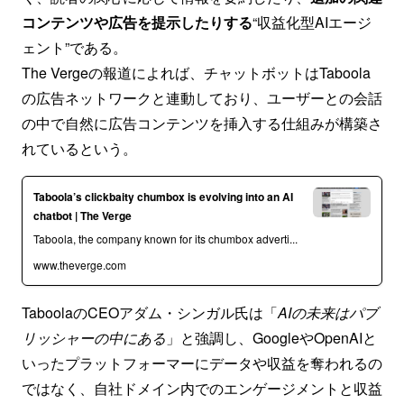
コンテンツや広告を提示したりする
“収益化型AIエージ
ェント”である。
The Vergeの報道によれば、チャットボットはTaboola
の広告ネットワークと連動しており、ユーザーとの会話
の中で自然に広告コンテンツを挿入する仕組みが構築さ
れているという。
Taboola’s clickbaity chumbox is evolving into an AI
chatbot | The Verge
Taboola, the company known for its chumbox adverti...
www.theverge.com
TaboolaのCEOアダム・シンガル氏は「
AIの未来はパブ
リッシャーの中にある
」と強調し、GoogleやOpenAIと
いったプラットフォーマーにデータや収益を奪われるの
ではなく、自社ドメイン内でのエンゲージメントと収益