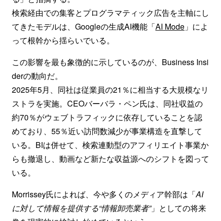
検索経由での集客とプログラマティック広告を主軸にし
てきたモデルは、Googleの生成AI機能「
AI Mode
」によ
って根幹から揺らいでいる。
この影響を最も象徴的に示しているのが、Business Insi
derの動向だ。
2025年5月、同社は従業員の21％に相当する大規模なリ
ストラを実施。CEOバーバラ・ペン氏は、同社収益の
約70％がウェブトラフィックに依存していることを認
めており、55％近い訪問数減少が事業構造を直撃して
いる。BIは併せて、検索連動型のアフィリエイト事業か
らも撤退し、動画など新たな収益源へのシフトを図って
いる。
Morrissey氏によれば、今や多くのメディア幹部は「
AI
に対して情報を提供する“情報卸売業者”
」としての将来