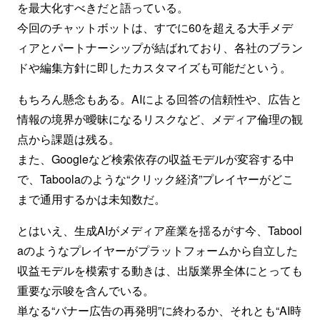
を最大化すべきだと語っている。
今回のチャットボットは、すでに60を超える大手メデ
ィアとパートナーシップが結ばれており、各社のブラン
ドや編集方針に即したカスタマイズも可能だという。
もちろん懸念もある。AIによる回答の信頼性や、広告と
情報の境界が曖昧になるリスクなど、メディア倫理の観
点から課題は残る。
また、Googleなど検索依存の収益モデルが変容する中
で、Taboolaのような“クリック経済”プレイヤーがどこ
まで通用するかは未知数だ。
とはいえ、生成AIがメディア産業を揺るがす今、Tabool
aのようなプレイヤーがプラットフォームから自立した
収益モデルを模索する動きは、出版業界全体にとっても
重要な示唆を含んでいる。
単なる“バナー広告の再発明”に終わるか、それとも“AI時