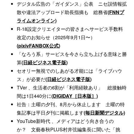
デジタル広告の「ガイダンス」公表 ニセ誤情報拡
散や違法アップロード助長指摘も 総務省
(FNNプ
ライムオンライン)
R-18設定クリエイターの皆さまへサービス手数料
改定のお知らせ（2025年9月1日〜）
(pixivFANBOX公式)
「なろう系」サービスを今さら立ち上げる意味と勝
算
(日経ビジネス電子版)
セオリー無視でのしあがる才能には「ライブハウ
ス」が必要だ
(日経ビジネス電子版)
TVer 、生活者の6割が「利用経験あり」 総接触時
間は1日440分に
(DIGIDAY［日本版］)
社告：土曜の夕刊、8月から休止します 土曜の特
集記事は平日夕刊に掲載します
(毎日新聞デジタル)
YouTube新時代 、メディアはどう向き合うの
か？ 文藝春秋PLUS村井弦編集長に聞いた「挑