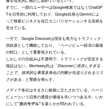
像を現実的に検討し始めているという。
すでに、一部のユーザーはGoogle検索ではなくChatGP
Tを日常的に利用しており、Google自身もGeminiによ
って検索ビジネスを自己カニバリゼーションする兆候を
見せている。
一方で、Google Discoverは現在も有力なトラフィック
供給源として機能しており、「ページビュー経済の最後
の蛇口」として重要視されている。
しかしその仕組みは不透明で、トラフィックが安定する
保証はない。Morrissey氏は「
Discoverに依存しすぎる
ことで、抜本的な事業多角化の判断が先送りされるリス
クがある
」と警鐘を鳴らす。
メディア各社は今まさに岐路に立たされている。ページ
ビューという旧来の通貨が価値を失いつつある今、いか
にして
“次のモデル”
を築くかが問われている。