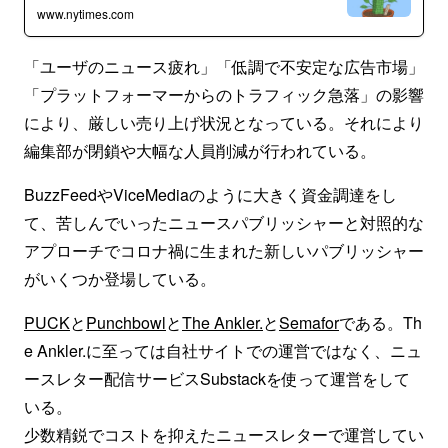
www.nytimes.com
「ユーザのニュース疲れ」「低調で不安定な広告市場」
「プラットフォーマーからのトラフィック急落」の影響
により、厳しい売り上げ状況となっている。それにより
編集部が閉鎖や大幅な人員削減が行われている。
BuzzFeedやViceMediaのように大きく資金調達をし
て、苦しんでいったニュースパブリッシャーと対照的な
アプローチでコロナ禍に生まれた新しいパブリッシャー
がいくつか登場している。
PUCK
と
Punchbowl
と
The Ankler.
と
Semafor
である。Th
e Ankler.に至っては自社サイトでの運営ではなく、ニュ
ースレター配信サービスSubstackを使って運営をして
いる。
少数精鋭でコストを抑えたニュースレターで運営してい