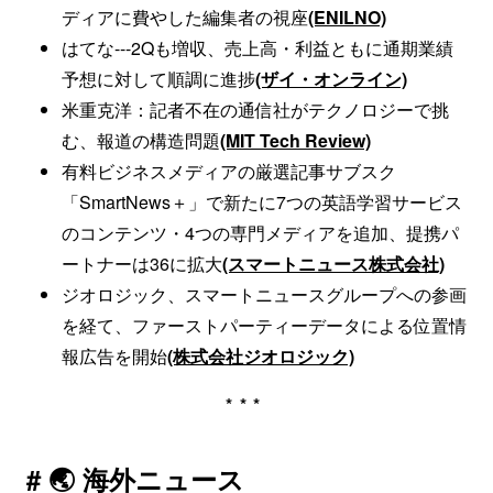
ディアに費やした編集者の視座
(ENILNO)
はてな---2Qも増収、売上高・利益ともに通期業績
予想に対して順調に進捗
(ザイ・オンライン)
米重克洋：記者不在の通信社がテクノロジーで挑
む、報道の構造問題
(MIT Tech Review)
有料ビジネスメディアの厳選記事サブスク
「SmartNews＋」で新たに7つの英語学習サービス
のコンテンツ・4つの専門メディアを追加、提携パ
ートナーは36に拡大
(スマートニュース株式会社)
ジオロジック、スマートニュースグループへの参画
を経て、ファーストパーティーデータによる位置情
報広告を開始
(株式会社ジオロジック)
***
# 🌏 海外ニュース