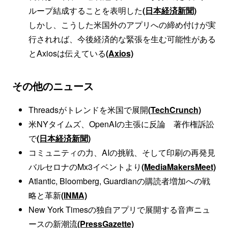
ループ結成することを表明した
(日本経済新聞)
しかし、こうした米国外のアプリへの締め付けが実
行されれば、今後経済的な緊張を生む可能性がある
とAxiosは伝えている
(Axios)
その他のニュース
Threadsがトレンドを米国で展開
(TechCrunch)
米NYタイムズ、OpenAIの主張に反論 著作権訴訟
で
(日本経済新聞)
コミュニティの力、AIの挑戦、そして印刷の再発見
バルセロナのMx3イベントより
(MediaMakersMeet)
Atlantic, Bloomberg, Guardianの購読者増加への戦
略と革新
(INMA)
New York Timesの独自アプリで展開する音声ニュ
ースの新潮流
(PressGazette)