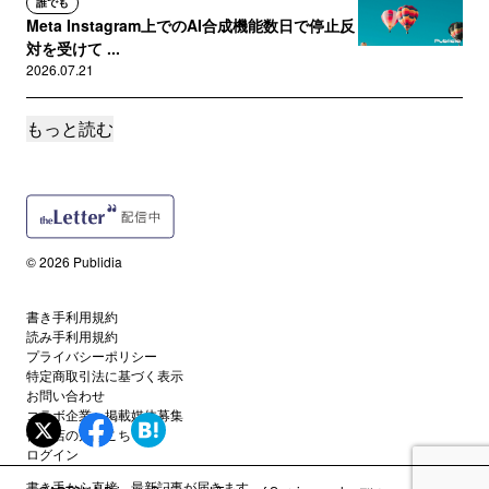
誰でも
Meta Instagram上でのAI合成機能数日で停止反
対を受けて ...
2026.07.21
もっと読む
誰でも
The Guardian ニュースインフルエンサーとい
う方向性を目指す...
2026.07.13
サポートメンバー限定
© 2026 Publidia
マーケターが立ち上げた書籍のAIライセンシン
グプラットフォーム Pub...
2026.07.06
書き手利用規約
読み手利用規約
プライバシーポリシー
特定商取引法に基づく表示
誰でも
Google Discoverに「見出しテクニック」は効
お問い合わせ
コラボ企業・掲載媒体募集
いていなかった...
代理店の方はこちら
2026.06.29
ログイン
書き手から直接、最新記事が届きます。