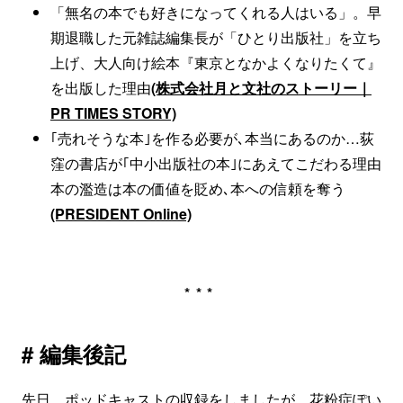
「無名の本でも好きになってくれる人はいる」。早
期退職した元雑誌編集長が「ひとり出版社」を立ち
上げ、大人向け絵本『東京となかよくなりたくて』
を出版した理由
(株式会社月と文社のストーリー｜
PR TIMES STORY)
｢売れそうな本｣を作る必要が､本当にあるのか…荻
窪の書店が｢中小出版社の本｣にあえてこだわる理由
本の濫造は本の価値を貶め､本への信頼を奪う
(PRESIDENT Online)
***
# 編集後記
先日、ポッドキャストの収録をしましたが、花粉症ぽい