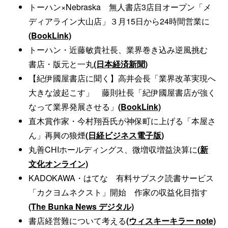
トーハン×Nebraska 無人書店3店目オープン「メ
ディアライン大山店」３月15日から24時間営業に
(BookLink)
トーハン・近藤敏貴社長、業界巻き込み逆風挑む
書店・版元と一丸
(日本経済新聞)
【紀伊國屋書店に聞く】高井会長「業界改革実現へ
大きな波起こす」 藤則社長「紀伊國屋書店が強く
なって業界発展させる」
(BookLink)
直木賞作家・今村翔吾氏が神保町に上げる「本屋さ
ん」再興の狼煙
(日経ビジネス電子版)
丸善CHIホールディングス、微増収増益決算に
(新
文化オンライン)
KADOKAWA・はてな 有料サブスク読書サービス
「カクヨムネクスト」開始 作家の収益化目指す
(The Bunka News デジタル)
書店経営難について考える
(ウィスキーキラー note)