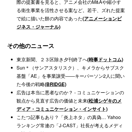
際の提案書を見ると、アニメ会社のM&Aや縮小す
る衛生事業を活性させる案など。若干、ズれた提案
で絵に描いた餅の内容であった
(アニメーションビ
ジネス・ジャーナル)
その他のニュース
東京新聞、２３区除き夕刊終了へ
(時事ドットコム)
Sun＊（サンアスタリスク）、キメラからサブスク
基盤「AE」を事業譲受——キーパーソン2人に聞い
た今後の戦略
(BRIDGE)
広告は本当に悪者なのか？ - コミュニケーションの
観点から見直す広告の価値と未来
(松浦シゲキのメ
ディア・コミュニケーション・インサイト)
こたつ記事もあり？「炎上ネタ」の真偽… Yahoo
ランキング常連の「J-CAST」社長が考えるメディ