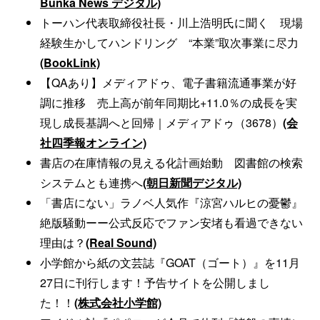
Bunka News デジタル)
トーハン代表取締役社長・川上浩明氏に聞く 現場
経験生かしてハンドリング “本業”取次事業に尽力
(BookLink)
【QAあり】メディアドゥ、電子書籍流通事業が好
調に推移 売上高が前年同期比+11.0％の成長を実
現し成長基調へと回帰｜メディアドゥ（3678）
(会
社四季報オンライン)
書店の在庫情報の見える化計画始動 図書館の検索
システムとも連携へ
(朝日新聞デジタル)
「書店にない」ラノベ人気作『涼宮ハルヒの憂鬱』
絶版騒動ーー公式反応でファン安堵も看過できない
理由は？
(Real Sound)
小学館から紙の文芸誌『GOAT（ゴート）』を11月
27日に刊行します！予告サイトを公開しまし
た！！
(株式会社小学館)