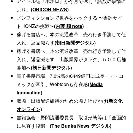
アイドル誌『ポポロ』が今月で休刊「諸般の事情に
より」
(ORICON NEWS)
ノンフィクションで世界をハックする 〜書評サイ
トHONZの挑戦〜
(内藤 順 note)
稼げる書店へ、本の流通改革 売れ行き予測して仕
入れ、返品減らす
(朝日新聞デジタル)
稼げる書店へ、本の流通改革 売れ行き予測して仕
入れ、返品減らす 出版業界がタッグ、５００店舗
参加へ
(朝日新聞デジタル)
電子書籍市場、7.0%増の6449億円に成長・・・コ
ミックが牽引、Webtoonも存在感
(Media
Innovation)
取協、出版配送維持のための協力呼びかけ
(新文化
オンライン)
書籍協会・野間流通委員長 取引形態等は「全面的
に見直す段階」
(The Bunka News デジタル)