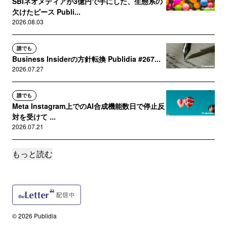
SBIネオメディアが3億円で手にした、生態系の
欠けたピース Publi...
2026.08.03
誰でも
Business Insiderの方針転換 Publidia #267...
2026.07.27
誰でも
Meta Instagram上でのAI合成機能数日で停止反
対を受けて ...
2026.07.21
もっと読む
誰でも
The Guardian ニュースインフルエンサーとい
う方向性を目指す...
2026.07.13
サポートメンバー限定
© 2026 Publidia
マーケターが立ち上げた書籍のAIライセンシン