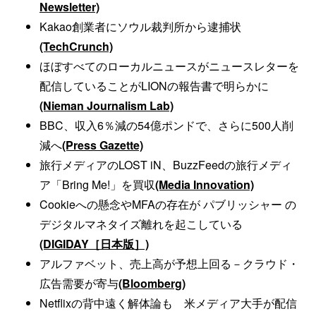
Newsletter)
Kakao創業者にソウル裁判所から逮捕状
(TechCrunch)
ほぼすべてのローカルニュースがニュースレターを
配信していることがLIONの報告書で明らかに
(Nieman Journalism Lab)
BBC、収入6％減の54億ポンドで、さらに500人削
減へ
(Press Gazette)
旅行メディアのLOST iN、BuzzFeedの旅行メディ
ア「Bring Me!」を買収
(Media Innovation)
Cookieへの懸念やMFAの存在が パブリッシャー の
デジタルマネタイズ離れを起こしている
(DIGIDAY［日本版］)
アルファベット、売上高が予想上回る－クラウド・
広告需要が寄与
(Bloomberg)
Netflixの背中遠く解体論も 米メディア大手が配信